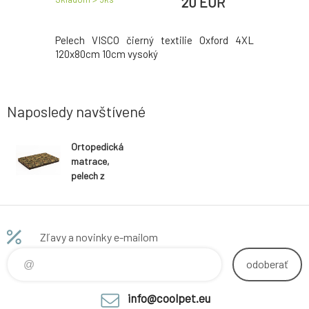
20 EUR
EUR
a celá
Pelech VISCO čierný textilie Oxford 4XL
Paměťová
120x80cm 10cm vysoký
eko kůže
Naposledy navštívené
Ortopedická
matrace,
pelech z
paměťové pěny
Oxford materiál
kamufláž 12
Größen
Zľavy a novinky e-mailom
odoberať
info@coolpet.eu