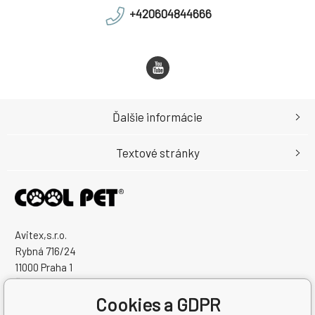
+420604844666
Ďalšie informácie
Textové stránky
Avitex,s.r.o.
Rybná 716/24
11000 Praha 1
Česká Republika
Cookies a GDPR
IČO: 60745291