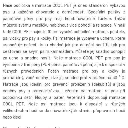
Naše podložka a matrace COOL PET je dnes standardní výbavou
psa u každého chovatele a domácnosti. Speciální pelíšky z
paměťové pěny pro psy mají kombinovatelné funkce, takže
můžete svému mazlíčku nabídnout více pohodlí a relaxace. V naší
řadě COOL PET najdete 10 cm vysoké pohodlné matrace, postele,
psí vložky pro psy a kočky. Psí matrace je vybavena uchem, které
usnadňuje nošení. Jsou vhodné jak pro domácí použití, tak pro
cestování se svým psím kamarádem. Můžete jej snadno uchopit
za ucho a snadno nosit. Naše matrace COOL PET pro psy je
vyrobena z líné pěny (PUR pěna, paměťová pěna) a je k dispozici v
různých provedeních. Potah matrace pro psy a kočky je
snímatelný, vodě odolný a lze jej snadno prát v pračce na 30 ° C.
Matrace jsou ideální pro prevenci proleženin (dekubitů) a jsou
ceněny psy s osteoartrózou. Ležením na matraci si pes při
odpočinku šetří klouby a páteř. Veterináři doporučují matrace
COOL PET. Naše psí matrace jsou k dispozici v různých
velikostech a hodí se do chovatelských stanic, přepravních boxů
nebo klecí