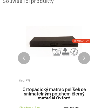
Související produkty
NOVINKA
-18%
12 VARIANTOV
12 VARIANTOV
Kód: P75
Kód: P817
ososová
Ortopädický matrac pelíšek se
Ortope
snímatelným potahem čierný
paměťo
materiál Oxford
EUR
Skladom > 5
ks
Skladom > 