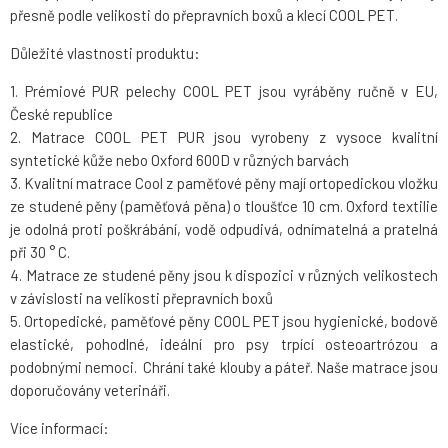
přesně podle velikosti do přepravních boxů a klecí COOL PET.
Důležité vlastnosti produktu:
1. Prémiové PUR pelechy COOL PET jsou vyráběny ručně v EU,
České republice
2. Matrace COOL PET PUR jsou vyrobeny z vysoce kvalitní
syntetické kůže nebo Oxford 600D v různých barvách
3. Kvalitní matrace Cool z paměťové pěny mají ortopedickou vložku
ze studené pěny (paměťová pěna) o tloušťce 10 cm. Oxford textilie
je odolná proti poškrábání, vodě odpudivá, odnímatelná a pratelná
při 30 ° C.
4. Matrace ze studené pěny jsou k dispozici v různých velikostech
v závislosti na velikosti přepravních boxů
5. Ortopedické, paměťové pěny COOL PET jsou hygienické, bodově
elastické, pohodlné, ideální pro psy trpící osteoartrózou a
podobnými nemoci. Chrání také klouby a páteř. Naše matrace jsou
doporučovány veterináři.
Více informací: