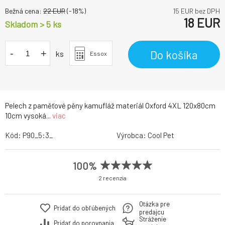
Bežná cena:
22
EUR
(-
18
%)
15
EUR bez DPH
18
EUR
Skladom > 5 ks
-
+
Do košíka
ks
Essox
Pelech z paměťové pěny kamufláž materiál Oxford 4XL 120x80cm
10cm vysoká...
viac
Kód:
P90_5:3_
Výrobca:
Cool Pet
100%
2 recenzia
Otázka pre
Pridať do obľúbených
predajcu
Stráženie
Pridať do porovnania