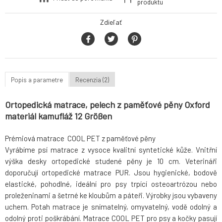
produktu
Zdieľať
Popis a parametre
Recenzia (2)
Ortopedická matrace, pelech z paměťové pěny Oxford
materiál kamufláž 12 Größen
Prémiová matrace COOL PET z paměťové pěny
Vyrábíme psí matrace z vysoce kvalitní syntetické kůže. Vnitřní
výška desky ortopedické studené pěny je 10 cm. Veterináři
doporučují ortopedické matrace PUR. Jsou hygienické, bodově
elastické, pohodlné, ideální pro psy trpící osteoartrózou nebo
proleženinami a šetrné ke kloubům a páteři. Výrobky jsou vybaveny
uchem. Potah matrace je snímatelný, omyvatelný, vodě odolný a
odolný proti poškrábání. Matrace COOL PET pro psy a kočky pasují