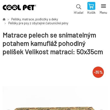
Košík
Menu
Hľadať
Pelíšky, matrace, podložky a deky
Pelíšky pre psy z obyčejné čalounické pěny
Matrace pelech se snímatelným
potahem kamufláž pohodlný
pelíšek Velikost matrací: 50x35cm
-
35
%