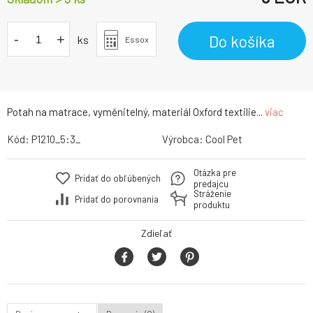
-
+
Do košíka
ks
Essox
Potah na matrace, vyměnitelný, materiál Oxford textilie...
viac
Kód:
P1210_5:3_
Výrobca:
Cool Pet
Otázka pre
Pridať do obľúbených
predajcu
Stráženie
Pridať do porovnania
produktu
Zdieľať