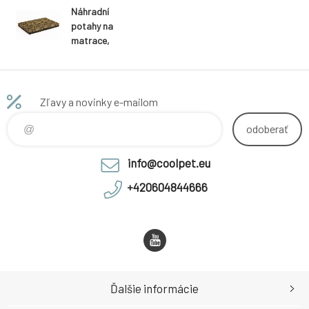
Náhradní
potahy na
matrace,
pelíšky
kamufláž
Zľavy a novinky e-mailom
odoberať
info@coolpet.eu
+420604844666
Ďalšie informácie