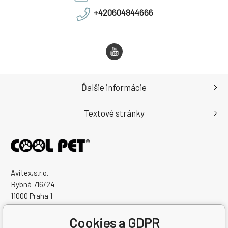
+420604844666
Ďalšie informácie
Textové stránky
Avitex,s.r.o.
Rybná 716/24
11000 Praha 1
Česká Republika
Cookies a GDPR
IČO: 60745291