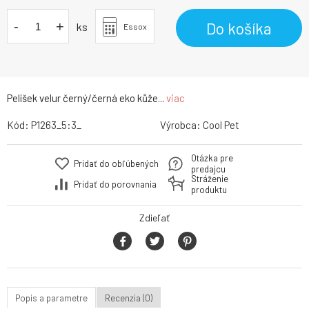
-
+
Do košíka
ks
Essox
Pelíšek velur černý/černá eko kůže...
viac
Kód:
P1263_5:3_
Výrobca:
Cool Pet
Otázka pre
Pridať do obľúbených
predajcu
Stráženie
Pridať do porovnania
produktu
Zdieľať
Popis a parametre
Recenzia (0)