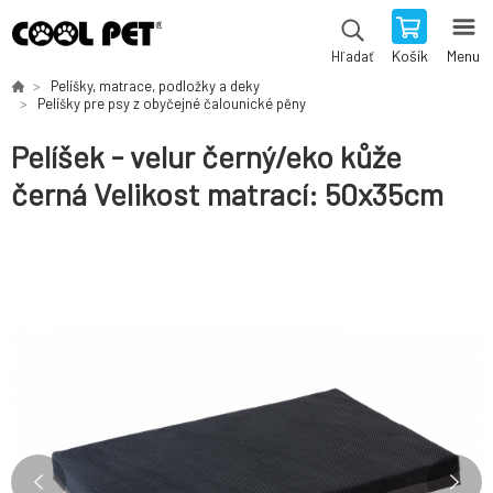
Košík
Menu
Hľadať
Pelíšky, matrace, podložky a deky
Pelíšky pre psy z obyčejné čalounické pěny
Pelíšek - velur černý/eko kůže
černá Velikost matrací: 50x35cm