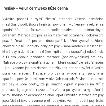
Pelíšek - velur černý/eko kůže černá
Vyřešte pohodlí a vyšší životní standart Vašeho domácího
mazlíčka. S podložkou s hřejivým povrchem - příjemným velurem a
spodní částí protiskluznou a voděodpudivou, se snímatelným
potahem
.
Matrace pro psy se snímatelným potahem. Podložka pro
psa, či "matrace" pro psa dnes patří k běžné výbavě každého
chovatele psů. Speciální deky pro psy v sobě kombinují vlastnosti,
které svým domácím mazlíčkovi zpříjemní a usnadňují odpočinek.
3-10 cm vysoké pohodlné matrace (podložky/pelíšky) pro psy.
Matrace pro psy je opatřená uchem, které usnadňuje její přenesení
- jsou vhodné jak pro domácí použití, tak pro cestování s Vaším
psím kamarádem. Matrace pro psy je vyrobena z pěny a je
opatřena pevným povlakem v různých vzorech. Povlak na matraci
pro psy je vodě odolný, lze jej snadno vyprat v pračce na 30° z
matrace jej sejmete rozepnutím zipu a po vyprání a vysušení ji
velmi snadno do ochranného obalu opět umístíte. Matrace pro psy
jsou ideální jako prevence proti otlakům, velmi ji ocení psy trpící
osteoartrózou. Ležením na matraci si pes šetří klouby a páteř