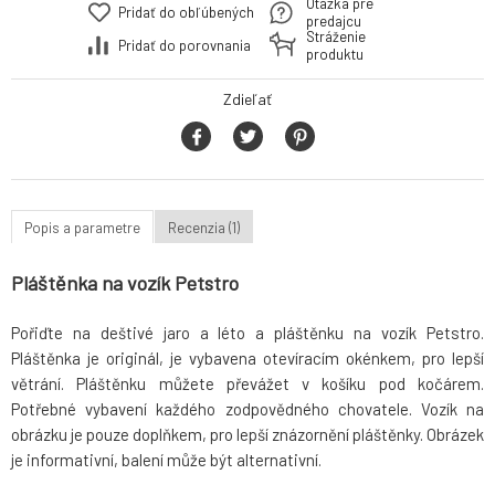
Otázka pre
Pridať do obľúbených
predajcu
Stráženie
Pridať do porovnania
produktu
Zdieľať
Popis a parametre
Recenzia (1)
Pláštěnka na vozík Petstro
Pořiďte na deštivé jaro a léto a pláštěnku na vozík Petstro.
Pláštěnka je originál, je vybavena otevíracím okénkem, pro lepší
větrání. Pláštěnku můžete převážet v košíku pod kočárem.
Potřebné vybavení každého zodpovědného chovatele. Vozík na
obrázku je pouze doplňkem, pro lepší znázornění pláštěnky. Obrázek
je informativní, balení může být alternativní.