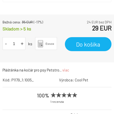
Bežná cena:
35
EUR
(-
17
%)
24
EUR bez DPH
29
EUR
Skladom > 5 ks
-
+
Do košíka
ks
Essox
Pláštěnka na kočár pro psy Petstro...
viac
Kód:
P1179_1:1005_
Výrobca:
Cool Pet
100%
1 recenzia