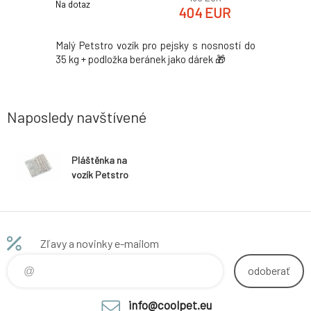
Na dotaz
Skladom 2
k
EUR
404 EUR
ek šedý
Malý Petstro vozík pro pejsky s nosností do
Extra ve
35 kg + podložka beránek jako dárek 🎁
nosností 
beránek ja
Naposledy navštívené
Pláštěnka na
vozík Petstro
Zľavy a novinky e-mailom
odoberať
info@coolpet.eu