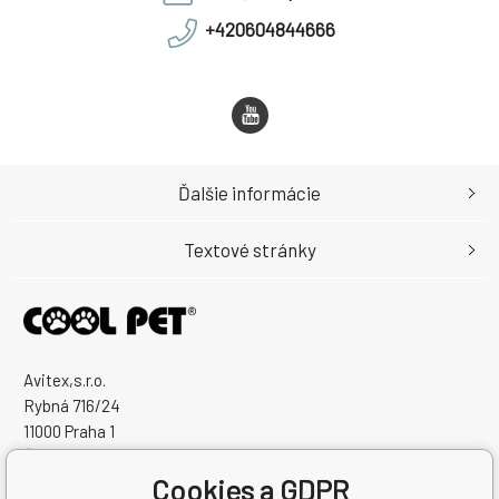
+420604844666
Ďalšie informácie
Textové stránky
Avitex,s.r.o.
Rybná 716/24
11000 Praha 1
Česká Republika
Cookies a GDPR
IČO: 60745291