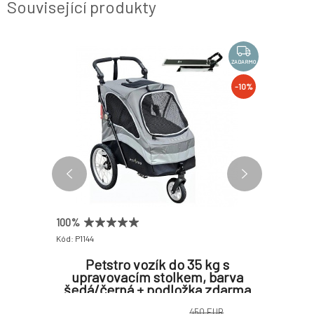
Související produkty
ZADARMO
ZADARMO
-17%
-10%
100%
Kód: P1144
Kód: P1148
avovací
Petstro vozík do 35 kg s
Petst
chny
upravovacím stolkem, barva
55kg s
šedá/černá + podložka zdarma
EUR
450 EUR