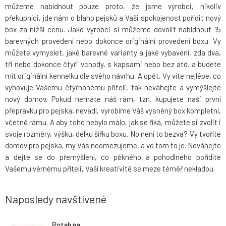
můžeme nabídnout pouze proto, že jsme výrobci, nikoliv
překupníci, jde nám o blaho pejsků a Vaši spokojenost pořídit nový
box za nižší cenu. Jako výrobci si můžeme dovolit nabídnout 15
barevných provedení nebo dokonce originální provedení boxu. Vy
můžete vymyslet, jaké barevné varianty a jaké vybavení, zda dva,
tři nebo dokonce čtyři vchody, s kapsami nebo bez atd. a budete
mít originální kennelku dle svého návrhu. A opět, Vy víte nejlépe, co
vyhovuje Vašemu čtyřnohému příteli, tak neváhejte a vymýšlejte
nový domov. Pokud nemáte náš rám, tzn. kupujete naši první
přepravku pro pejska, nevadí, vyrobíme Váš vysněný box kompletní,
včetně rámu. A aby toho nebylo málo, jak se říká, můžete si zvolit i
svoje rozměry, výšku, délku šířku boxu. No není to bezva? Vy tvoříte
domov pro pejska, my Vás neomezujeme, a vo tom to je. Neváhejte
a dejte se do přemýšlení, co pěkného a pohodlného pořídíte
Vašemu věrnému příteli, Vaší kreativitě se meze téměř nekladou.
Naposledy navštívené
Potah na