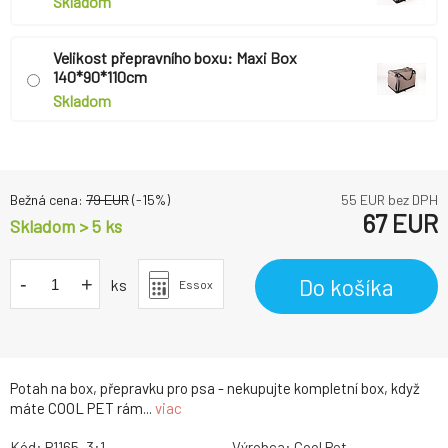
Skladom
Velikost přepravního boxu: Maxi Box
140*90*110cm
Skladom
Bežná cena:
79
EUR
(-
15
%)
55
EUR bez DPH
67
EUR
Skladom > 5 ks
-
+
Do košíka
ks
Essox
Potah na box, přepravku pro psa - nekupujte kompletní box, když
máte COOL PET rám...
viac
Kód:
P1165_3:1_
Výrobca:
Cool Pet