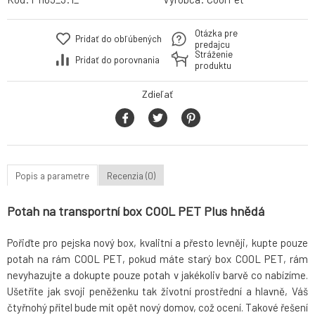
Otázka pre
Pridať do obľúbených
predajcu
Stráženie
Pridať do porovnania
produktu
Zdieľať
Popis a parametre
Recenzia (0)
Potah na transportní box COOL PET Plus hnědá
Pořiďte pro pejska nový box, kvalitní a přesto levněji, kupte pouze
potah na rám COOL PET, pokud máte starý box COOL PET, rám
nevyhazujte a dokupte pouze potah v jakékoliv barvě co nabízíme.
Ušetříte jak svoji peněženku tak životní prostřední a hlavně, Váš
čtyřnohý přítel bude mít opět nový domov, což ocení. Takové řešení