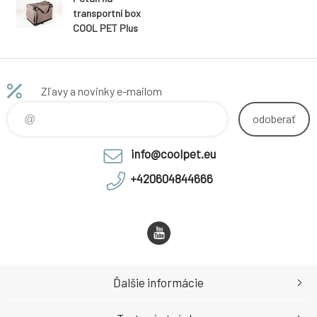
transportní box
COOL PET Plus
hnědá
Zľavy a novinky e-mailom
odoberať
info@coolpet.eu
+420604844666
Ďalšie informácie