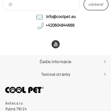
odoberať
info@coolpet.eu
+420604844666
Ďalšie informácie
Textové stránky
Avitex,s.r.o.
Rybná 716/24