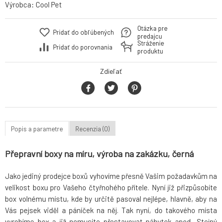
Výrobca:
Cool Pet
Otázka pre
Pridať do obľúbených
predajcu
Stráženie
Pridať do porovnania
produktu
Zdieľať
Popis a parametre
Recenzia (0)
Přepravní boxy na míru, výroba na zakázku, černá
Jako jediný prodejce boxů vyhovíme přesně Vašim požadavkům na
velikost boxu pro Vašeho čtyřnohého přítele. Nyní již přizpůsobíte
box volnému místu, kde by určitě pasoval nejlépe, hlavně, aby na
Vás pejsek viděl a páníček na něj. Tak nyní, do takového místa
vyrobíme box a již nemusíte přestavovat nábytek apod.. Stejný