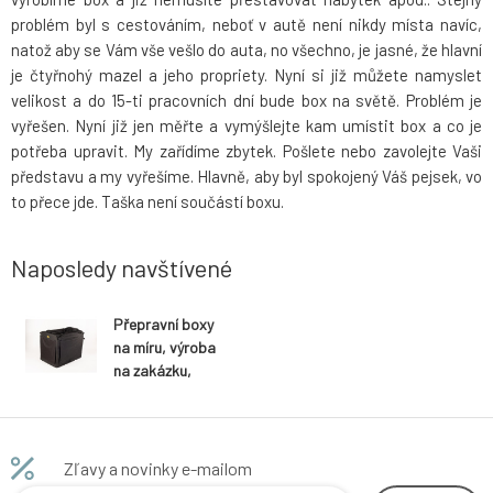
problém byl s cestováním, neboť v autě není nikdy místa navíc,
natož aby se Vám vše vešlo do auta, no všechno, je jasné, že hlavní
je čtyřnohý mazel a jeho propriety. Nyní si již můžete namyslet
velikost a do 15-ti pracovních dní bude box na světě. Problém je
vyřešen. Nyní již jen měřte a vymýšlejte kam umístit box a co je
potřeba upravit. My zařídíme zbytek. Pošlete nebo zavolejte Vaši
představu a my vyřešíme. Hlavně, aby byl spokojený Váš pejsek, vo
to přece jde. Taška není součástí boxu.
Naposledy navštívené
Přepravní boxy
na míru, výroba
na zakázku,
černá
Zľavy a novinky e-mailom