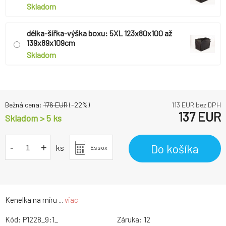
Skladom
délka-šířka-výška boxu: 5XL 123x80x100 až
139x89x109cm
Skladom
Bežná cena:
176
EUR
(-
22
%)
113
EUR bez DPH
137
EUR
Skladom > 5 ks
-
+
Do košíka
ks
Essox
Kenelka na míru ...
viac
Kód:
P1228_9:1_
Záruka:
12