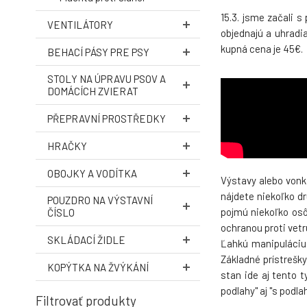
ZADARMO
4.
15.3. jsme začali 
VENTILÁTORY
-13%
objednajú a uhradi
kupná cena je 45€.
BEHACÍ PÁSY PRE PSY
STOLY NA ÚPRAVU PSOV A
DOMÁCÍCH ZVIERAT
PŘEPRAVNÍ PROSTŘEDKY
HRAČKY
OBOJKY A VODÍTKA
Výstavy alebo vonka
nájdete niekoľko dr
POUZDRO NA VÝSTAVNÍ
pojmú niekoľko osô
ČÍSLO
ochranou proti vetru
SKLÁDACÍ ŽIDLE
Ľahkú manipuláciu 
Základné prístrešk
KOPÝTKA NA ŽVÝKÁNÍ
stan ide aj tento 
podlahy" aj "s podla
Filtrovať produkty