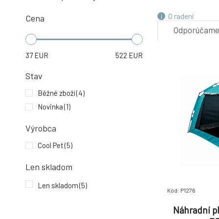
O radení
Cena
Odporúčam
37
EUR
522
EUR
Stav
Běžné zboží
(4)
Novinka
(1)
Výrobca
Cool Pet
(5)
Len skladom
Len skladom
(5)
Kód: P1276
Náhradní p