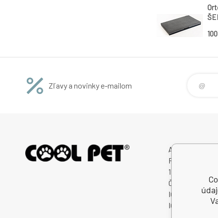
Ort
ŠED
12 
10
Zľavy a novinky e-mailom
Avitex,s.r.o.
Rybná 716/24
11000 Praha 1
Co
Česká Republik
údaj
IČO: 60745291
Va
IČ DPH (DIČ): 