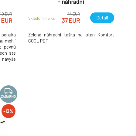
- náhradní
710 EUR
44 EUR
Detail
Skladom > 5
ks
 EUR
37 EUR
ponúka
Zelená náhradní taška na stan Komfort
nu mohli
COOL PET
e, pevnú
nech ste
 navyše
okonalá
niečkom.
 rôznych
ZADARMO
-13%