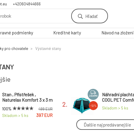
t.eu
+420604844666
Hľadať
ravné podmienky
Kreditné karty
Návod na zložen
šky pro chovatele
Výstavné stany
TANY
jšie
Stan , Přístřešek ,
Náhradní placht
ZADARMO
Naturelax Komfort 3 x 3 m
COOL PET Comf
2.
-12%
Skladom > 5
ks
100%
499 EUR
397 EUR
Skladom > 5
ks
Ďalšie najpredávanejšie
-16%
Náhradní rameno
Taška na COOL 