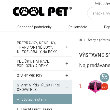
info@coolpe
Obchodné podmienky
Reklamácie
Dop
Stany a přístře
PREPRAVKY, KENELKY,
TRANSPORTNÉ BOXY,
KLECE, OBALY NA BOXY
VÝSTAVNÉ S
PELÍŠKY, MATRACE,
Najpredávane
PODLOŽKY A DEKY
STANY PRO PSY
ZADARMO
1.
STANY A PŘÍSTŘEŠKY PRO
-20%
CHOVATELE
Výstavné stany
Plachta proti slunci