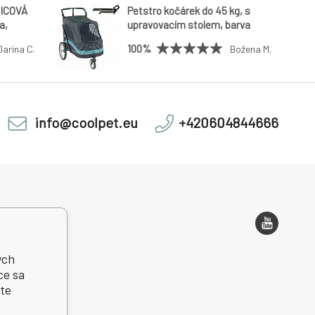
ICOVÁ
Petstro kočárek do 45 kg, s
a,
upravovacím stolem, barva
ET PLUS 9
černá/tyrkysová + podložka
100%
Darina C.
Božena M.
zdarma
info@coolpet.eu
+420604844666
 adresa
ých
ce sa
te