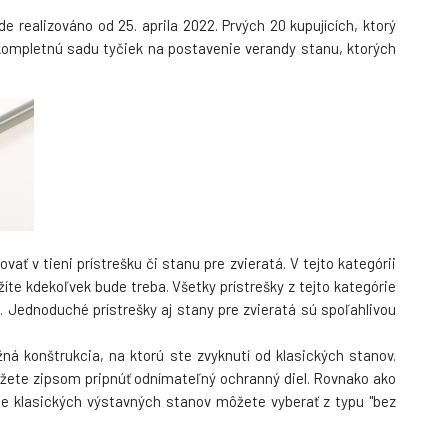
náhradní
realizováno od 25. aprila 2022. Prvých 20 kupujících, ktorý
44 EUR
kompletnú sadu tyčiek na postavenie verandy stanu, ktorých
37 EUR
ť v tieni prístrešku či stanu pre zvieratá. V tejto kategórii
íte kdekoľvek bude treba. Všetky prístrešky z tejto kategórie
 Jednoduché prístrešky aj stany pre zvieratá sú spoľahlivou
žná konštrukcia, na ktorú ste zvyknutí od klasických stanov.
ôžete zipsom pripnúť odnímateľný ochranný diel. Rovnako ako
ade klasických výstavných stanov môžete vyberať z typu "bez