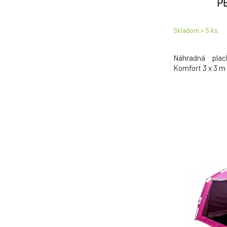
P
Skladom > 5
ks
Náhradná pla
Komfort 3 x 3 m