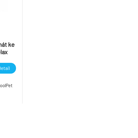
nát ke
lax
etail
oolPet