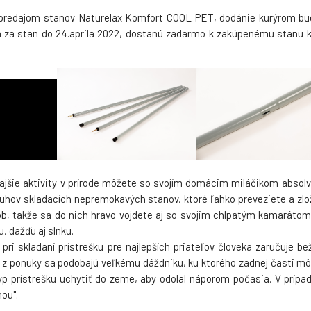
sklolaminát ke konstrukci
Komfort stan - 
5.
s predajom stanov Naturelax Komfort COOL PET, dodánie kurýrom bude 
stanu Naturelax CoolPet
Skladom > 5
ks
100%
69 EUR
a za stan do 24.aprila 2022, dostanú zadarmo k zakúpenému stanu 
60 EUR
Skladom > 5
ks
jšie aktivity v prírode môžete so svojím domácim miláčikom absolvova
uhov skladacích nepremokavých stanov, ktoré ľahko preveziete a zlož
b, takže sa do nich hravo vojdete aj so svojim chlpatým kamarátom.
, dažďu aj slnku.
pri skladaní prístrešku pre najlepších priateľov človeka zaručuje be
y z ponuky sa podobajú veľkému dáždniku, ku ktorého zadnej časti m
typ prístrešku uchytiť do zeme, aby odolal náporom počasia. V príp
hou".