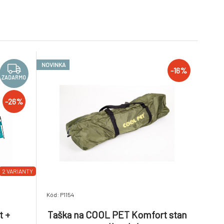
NOVINKA
-16%
ZADARMO
-26%
2 VARIANTY
Kód: P1154
t +
Taška na COOL PET Komfort stan