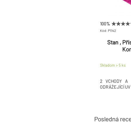
100%
Kód: P1142
Stan , Pří
Kom
Skladom > 5
ks
2 VCHODY A 2
ODRÁŽEJÍCÍ UV
Posledná rec