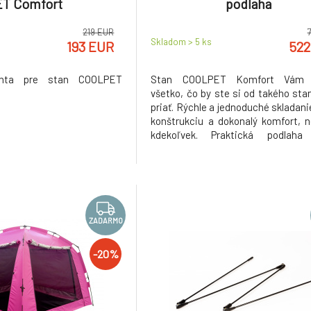
ET Comfort
podlaha
219 EUR
Skladom > 5
ks
193 EUR
522
chta pre stan COOLPET
Stan COOLPET Komfort Vám 
všetko, čo by ste si od takého sta
priať. Rýchle a jednoduché skladani
konštrukciu a dokonalý komfort, 
kdekoľvek. Praktická podlaha
zabezpečí aj krytie zospodu. D
ochrana pred vetrom, dažďom aj sl
Tento stan je možné postaviť do
variant, má vnútorné ve
ZADARMO
-20%