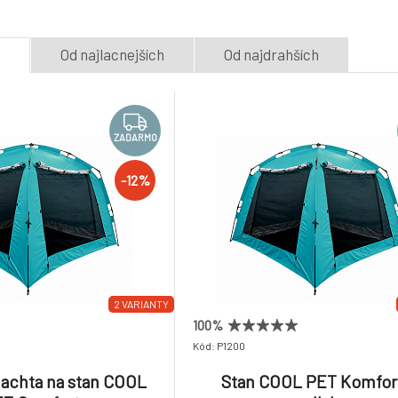
e
Od najlacnejších
Od najdrahších
ZADARMO
-12%
2 VARIANTY
100%
Kód: P1200
lachta na stan COOL
Stan COOL PET Komfor