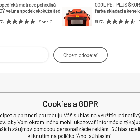
opedická matrace pohodlná
COOL PET PLUS ŠKOR
Ý velur a spodek ekokůže šedá
farba skladacia kenelk
velikostí
prepravný box COOL P
0%
90%
Sona C.
velikostí
Chcem
odoberať
Odstoupení od smlouvy
Dodacia
Cookies a GDPR
Kontakt
Podmínky ochrany osobních údajů
olpet a partneri potrebujú Váš súhlas na využitie jednotliv
a
Recenze
ov, aby Vám okrem iného mohli ukazovať informácie týkajú
šich záujmov pomocou personalizácie reklám. Súhlas udelí
CZ60745291
kliknutím na políčko "Áno, súhlasím".