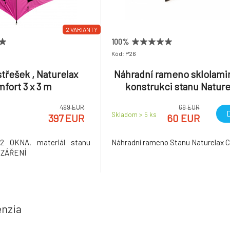
2 VARIANTY
100%
Kód: P26
střešek , Naturelax
Náhradní rameno sklolami
fort 3 x 3 m
konstrukci stanu Nature
CoolPet
499 EUR
69 EUR
D
Skladom > 5
ks
397 EUR
60 EUR
 OKNA, materiál stanu
Náhradní rameno Stanu Naturelax C
 ZÁŘENÍ
enzia