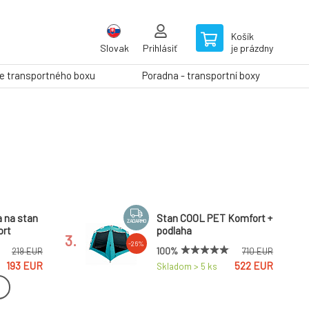
Košík
Slovak
Prihlásiť
je prázdny
ie transportného boxu
Poradna - transportní boxy
a na stan
Stan COOL PET Komfort +
ZADARMO
ort
podlaha
3.
-26%
100%
219 EUR
710 EUR
193 EUR
522 EUR
Skladom > 5
ks
PET