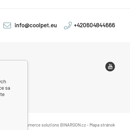
info@coolpet.eu
+420604844666
 adresa
ých
ce sa
te
Ecommerce solutions
BINARGON.cz
-
Mapa stránok