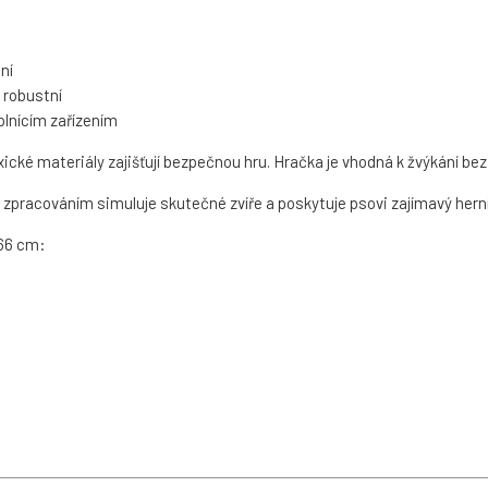
ní
m robustní
plnícím zařízením
ické materiály zajišťují bezpečnou hru. Hračka je vhodná k žvýkání bez
 zpracováním simuluje skutečné zvíře a poskytuje psovi zajímavý herní
 66 cm: