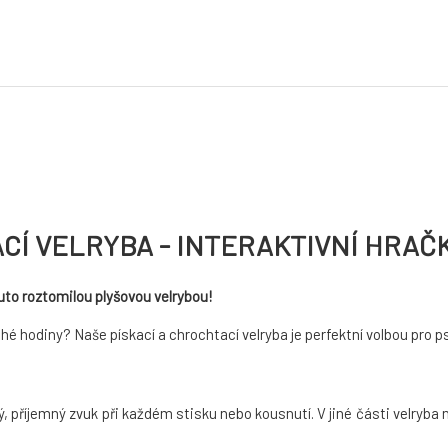
ACÍ VELRYBA - INTERAKTIVNÍ HRAČ
to roztomilou plyšovou velrybou!
hé hodiny? Naše pískací a chrochtací velryba je perfektní volbou pro psy
 příjemný zvuk při každém stisku nebo kousnutí. V jiné části velryba 