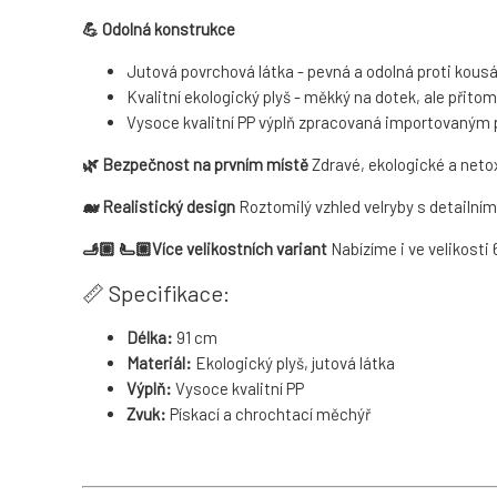
💪 Odolná konstrukce
Jutová povrchová látka - pevná a odolná proti kousá
Kvalitní ekologický plyš - měkký na dotek, ale přito
Vysoce kvalitní PP výplň zpracovaná importovaným 
🌿 Bezpečnost na prvním místě
Zdravé, ekologické a netox
🐋 Realistický design
Roztomilý vzhled velryby s detailním
🫸🏼 🫷🏼Více velikostních variant
Nabízíme i ve velikosti
📏 Specifikace:
Délka:
91 cm
Materiál:
Ekologický plyš, jutová látka
Výplň:
Vysoce kvalitní PP
Zvuk:
Pískací a chrochtací měchýř