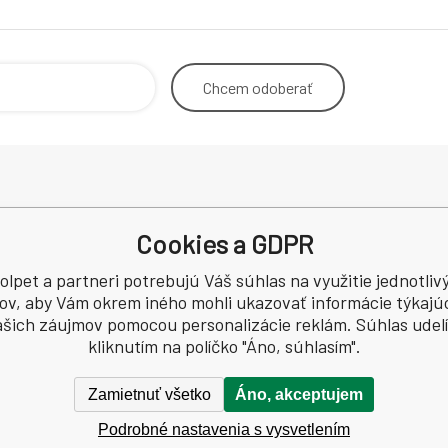
Chcem
odoberať
Odstoupení od smlouvy
Dodacia
Cookies a GDPR
Kontakt
Podmínky ochrany osobních údajů
olpet a partneri potrebujú Váš súhlas na využitie jednotliv
a
Recenze
ov, aby Vám okrem iného mohli ukazovať informácie týkajú
šich záujmov pomocou personalizácie reklám. Súhlas udelí
CZ60745291
kliknutím na políčko "Áno, súhlasím".
Zamietnuť všetko
Áno, akceptujem
Podrobné nastavenia s vysvetlením