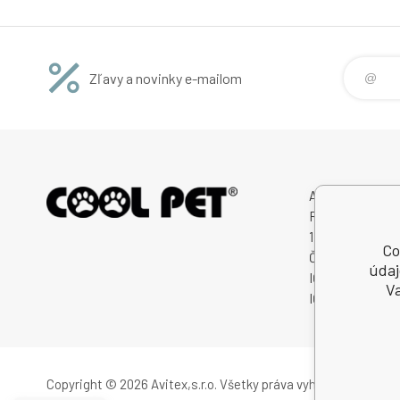
Zľavy a novinky e-mailom
Avitex,s.r.o.
Rybná 716/24
11000 Praha 1
Co
Česká Republik
údaj
IČO: 60745291
Va
IČ DPH (DIČ): 
Copyright © 2026 Avitex,s.r.o.
Všetky práva vyhradené.