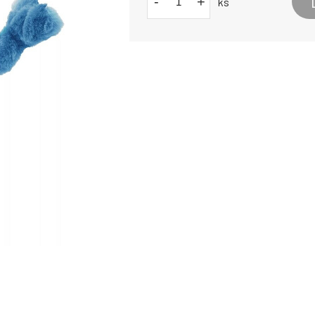
-
+
ks