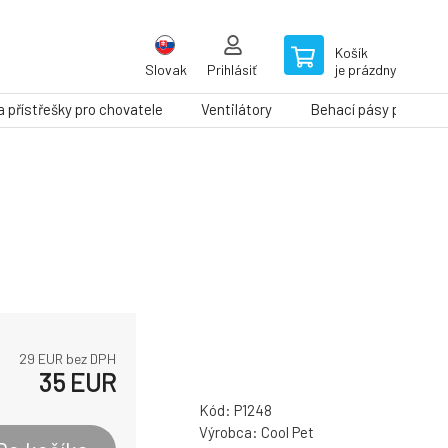
Košík
Slovak
Prihlásiť
je prázdny
a přístřešky pro chovatele
Ventilátory
Behací pásy pre psy
29
EUR bez DPH
35
EUR
Kód:
P1248
Výrobca:
Cool Pet