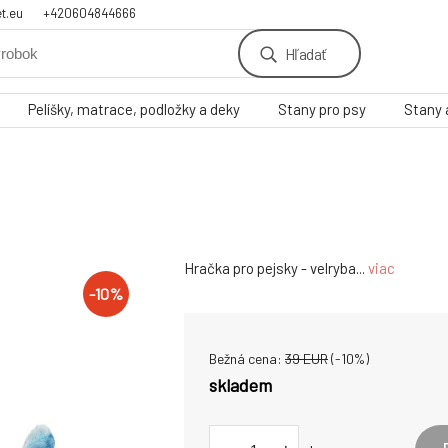
t.eu
+420604844666
Hľadať
Pelíšky, matrace, podložky a deky
Stany pro psy
Stany 
Hračka pro pejsky - velryba...
viac
-
10
%
Bežná cena:
39
EUR
(-
10
%)
skladem