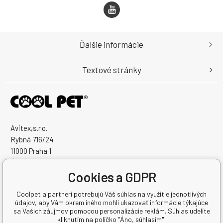
Ďalšie informácie
Textové stránky
Avitex,s.r.o.
Rybná 716/24
11000 Praha 1
Česká Republika
Cookies a GDPR
IČO: 60745291
IČ DPH (DIČ): CZ60745291
Coolpet a partneri potrebujú Váš súhlas na využitie jednotlivých
údajov, aby Vám okrem iného mohli ukazovať informácie týkajúce
sa Vašich záujmov pomocou personalizácie reklám. Súhlas udelíte
kliknutím na políčko "Áno, súhlasím".