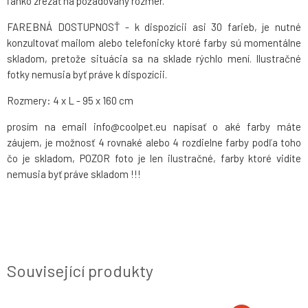
ľahko zrezať na požadovaný rozmer.
FAREBNÁ DOSTUPNOSŤ - k dispozícii asi 30 farieb, je nutné
konzultovať mailom alebo telefonicky ktoré farby sú momentálne
skladom, pretože situácia sa na sklade rýchlo mení. Ilustračné
fotky nemusia byť práve k dispozícii.
Rozmery: 4 x L - 95 x 160 cm
prosím na email info@coolpet.eu napísať o aké farby máte
záujem, je možnosť 4 rovnaké alebo 4 rozdielne farby podľa toho
čo je skladom, POZOR foto je len ilustračné, farby ktoré vidíte
nemusia byť práve skladom !!!
Související produkty