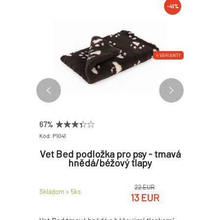
-41%
-41%
4 VARIANTY
4 VARIANTY
67%
Kód: P1041
Kód: P1085
elkými
Vet Bed podložka pro psy - tmavá
Šedá 
skluzná
hnědá/béžový tlapy
černým
i
EUR
22 EUR
Skladom > 5
ks
Skladom > 
EUR
13 EUR