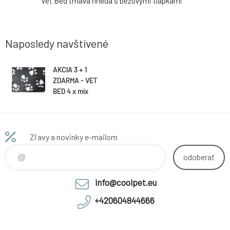
ikosti
Vet Bed tmavá hnědá s béžovými tlapkami
Šedá deka 
Naposledy navštívené
AKCIA 3 + 1
ZDARMA - VET
BED 4 x mix
Farieb podľa
výberu 95 x 160
cm 3 + 1 grátis -
rôzne farby 95
Zľavy a novinky e-mailom
x 160 cm
odoberať
info@coolpet.eu
+420604844666