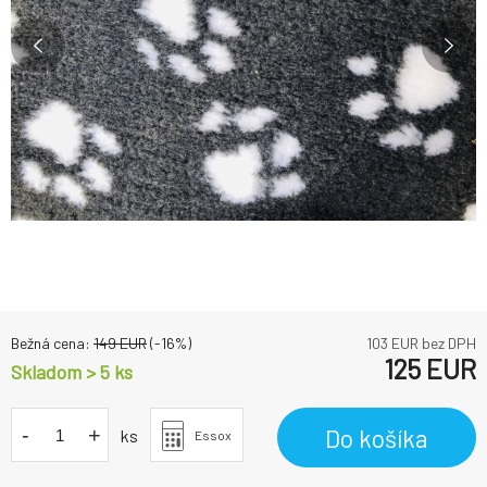
Bežná cena:
149
EUR
(-
16
%)
103
EUR bez DPH
125
EUR
Skladom > 5
ks
-
+
Do košíka
ks
Essox