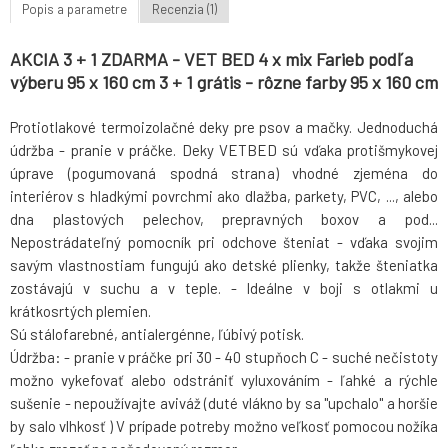
Popis a parametre
Recenzia (1)
AKCIA 3 + 1 ZDARMA - VET BED 4 x mix Farieb podľa
výberu 95 x 160 cm 3 + 1 grátis - rôzne farby 95 x 160 cm
Protiotlakové termoizolačné deky pre psov a mačky. Jednoduchá
údržba - pranie v práčke. Deky VETBED sú vďaka protišmykovej
úprave (pogumovaná spodná strana) vhodné zjeména do
interiérov s hladkými povrchmi ako dlažba, parkety, PVC, ..., alebo
dna plastových pelechov, prepravných boxov a pod...
Nepostrádateľný pomocník pri odchove šteniat - vďaka svojim
savým vlastnostiam fungujú ako detské plienky, takže šteniatka
zostávajú v suchu a v teple. - Ideálne v boji s otlakmi u
krátkosrtých plemien.
Sú stálofarebné, antialergénne, ľúbivý potisk.
Údržba: - pranie v práčke pri 30 - 40 stupňoch C - suché nečistoty
možno vykefovať alebo odstrániť vyluxováním - ľahké a rýchle
sušenie - nepoužívajte aviváž (duté vlákno by sa "upchalo" a horšie
by salo vlhkosť ) V prípade potreby možno veľkosť pomocou nožíka