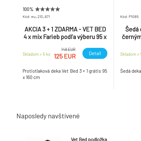
100%
Kód: eu_213_671
Kód: P1085
AKCIA 3 + 1 ZDARMA - VET BED
Šedá 
4 x mix Farieb podľa výberu 95 x
černými
160 cm 3 + 1 grátis - rôzne farby
p
149 EUR
95 x 160 cm
Detail
Skladom > 5
ks
Skladom >
125 EUR
Protiotlaková deka Vet Bed 3 + 1 grátis 95
Šedá deka 
x 160 cm
Naposledy navštívené
Vet Bed podložka