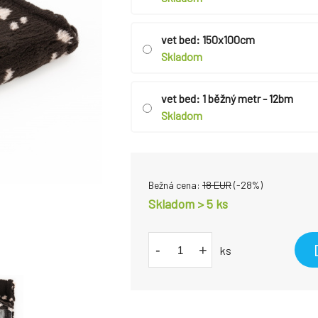
vet bed: 150x100cm
Skladom
vet bed: 1 běžný metr - 12bm
Skladom
Bežná cena:
18
EUR
(-
28
%)
Skladom > 5 ks
-
+
ks