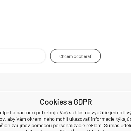
Chcem
odoberať
Odstoupení od smlouvy
Dodacia
Cookies a GDPR
Kontakt
Podmínky ochrany osobních údajů
olpet a partneri potrebujú Váš súhlas na využitie jednotliv
a
Recenze
ov, aby Vám okrem iného mohli ukazovať informácie týkajú
šich záujmov pomocou personalizácie reklám. Súhlas udelí
CZ60745291