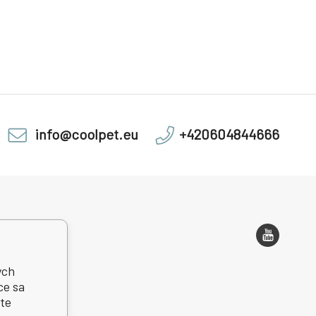
info@coolpet.eu
+420604844666
 adresa
ých
ce sa
te