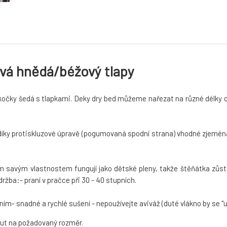
avá hnědá/béžový tlapy
 kočky šedá s tlapkami.
Deky dry bed můžeme nařezat na různé délky od
ky protiskluzové úpravě (pogumovaná spodní strana) vhodné zjeména do
savým vlastnostem fungují jako dětské pleny, takže štěňátka zůstávaj
držba:- praní v pračce při 30 - 40 stupních.
m- snadné a rychlé sušení - nepoužívejte aviváž (duté vlákno by se "uc
out na požadovaný rozměr.