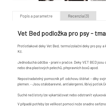
Popis a parametre
Recenzia (3)
Vet Bed podložka pro psy - tm
Protiotlakové deky Vet Bed, termoizolační deky pro psy a
Kč.
Jednoduchá údržba - praní v pračce. Deky VET BED jsou dí
nebo dna plastových pelechů, přepravních boxů apod.
Nepostradatelný pomocník při odchovu štěňat - díky svým 
plemen. - Jsou stálobarevné, antialergenní, líbivý potisk.Ú
Suché nečistoty lze vykartáčovat nebo odstranit vyluxování
V případě potřeby lze velikost pomocí nože snadno seřízn