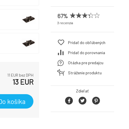
67%
3 recenzia
Pridať do obľúbených
Pridať do porovnania
Otázka pre predajcu
Stráženie produktu
11
EUR bez DPH
13
EUR
Zdieľať
Do košíka