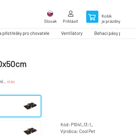
Košík
Slovak
Prihlásiť
je prázdny
a přístřešky pro chovatele
Ventilátory
Behací pásy pre psy
 70x50cm
i...
viac
Kód:
P1041_13:1_
Výrobca:
Cool Pet