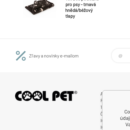
pro psy - tmavá
hnědá/béžový
tlapy
Zľavy a novinky e-mailom
Avitex,s.r.o.
Rybná 716/24
11000 Praha 1
Co
Česká Republik
údaj
IČO: 60745291
Va
IČ DPH (DIČ): 