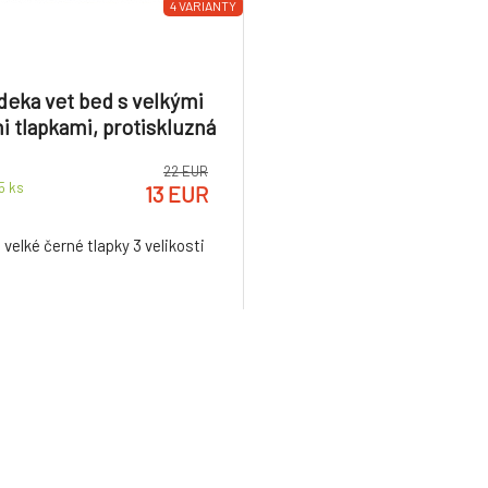
4 VARIANTY
deka vet bed s velkými
 tlapkami, protiskluzná
odlaha 3 velikosti
22 EUR
 5
ks
13 EUR
velké černé tlapky 3 velikosti