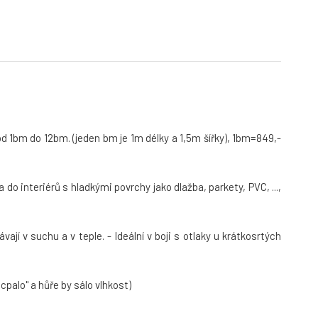
 1bm do 12bm. (jeden bm je 1m délky a 1,5m šířky), 1bm=849,-
 interiérů s hladkými povrchy jako dlažba, parkety, PVC, ...,
í v suchu a v teple. - Ideální v boji s otlaky u krátkosrtých
palo" a hůře by sálo vlhkost)