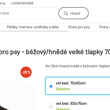
t.eu
+420604844666
Hľadať
Pelíšky, matrace, podložky a deky
Stany pro psy
Stany 
 pro psy - béžový/hnědé velké tlapky
Vet Bed tmavá hnědá s béžovými tlapkam
-
28
%
vet bed: 70x50cm
Skladom
vet bed: 100x75cm
Skladom