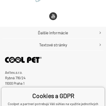
Ďalšie informácie
Textové stránky
Avitex,s.r.o.
Rybná 716/24
11000 Praha 1
Česká Republika
Cookies a GDPR
IČO: 60745291
IČ DPH (DIČ): CZ60745291
Coolpet a partneri potrebujú Váš súhlas na využitie jednotlivých