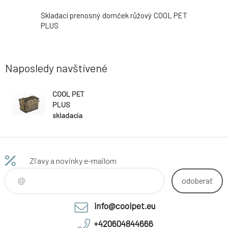
 lososová
Skladací prenosný domček růžový COOL PET
Hundebox 
PLUS
Pfoten
Naposledy navštívené
COOL PET
PLUS
skladacia
kenelka,
domček
kamufláž 9
velikostí
Zľavy a novinky e-mailom
odoberať
info@coolpet.eu
+420604844666