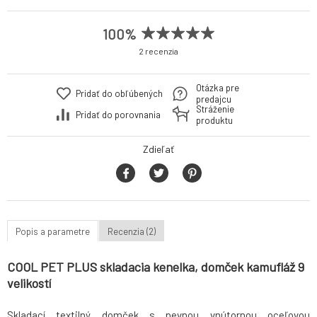
100%
2 recenzia
Otázka pre
Pridať do obľúbených
predajcu
Stráženie
Pridať do porovnania
produktu
Zdieľať
Popis a parametre
Recenzia (2)
COOL PET PLUS skladacia kenelka, domček kamufláž 9
velikostí
Skladací textilný domček s pevnou vnútornou oceľovou