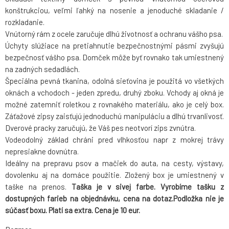
konštrukciou, veľmi ľahký na nosenie a jenoduché skladanie /
rozkladanie.
Vnútorný rám z ocele zaručuje dlhú životnosť a ochranu vášho psa.
Úchyty slúžiace na pretiahnutie bezpečnostnými pásmi zvyšujú
bezpečnosť vášho psa. Domček môže byť rovnako tak umiestnený
na zadných sedadlách.
Špeciálna pevná tkanina, odolná sieťovina je použitá vo všetkých
oknách a vchodoch - jeden zpredu, druhý zboku. Vchody aj okná je
možné zatemniť roletkou z rovnakého materiálu, ako je celý box.
Záťažové zipsy zaisťujú jednoduchú manipuláciu a dlhú trvanlivosť.
Dverové pracky zaručujú, že Váš pes neotvorí zips zvnútra.
Vodeodolný základ chráni pred vlhkosťou napr z mokrej trávy
nepresiakne dovnútra.
Ideálny na prepravu psov a mačiek do auta, na cesty, výstavy,
dovolenku aj na domáce použitie. Zložený box je umiestnený v
taške na prenos.
Taška je v sivej farbe. Vyrobíme tašku z
dostupných farieb na objednávku, cena na dotaz.
Podložka nie je
súčasť boxu. Platí sa extra. Cena je 10 eur.