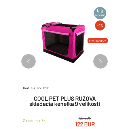
ZADARMO
ZADARMO
-4%
8 VARIANTOV
9 VARIANTOV
100%
Kód: eu_127_828
Kód: P1100
T Plus -
COOL PET PLUS RUŽOVÁ
Transpo
skladacia kenelka 9 velikostí
h
127 EUR
EUR
Skladom > 5
ks
Skladom > 
122 EUR