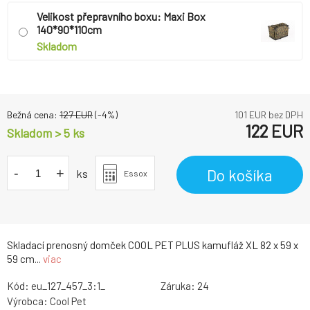
Velikost přepravního boxu: Maxi Box
140*90*110cm
Skladom
Bežná cena:
127
EUR
(-
4
%)
101
EUR bez DPH
122
EUR
Skladom > 5 ks
-
+
Do košíka
ks
Essox
Skladací prenosný domček COOL PET PLUS kamufláž XL 82 x 59 x
59 cm...
viac
Kód:
eu_127_457_3:1_
Záruka:
24
Výrobca:
Cool Pet