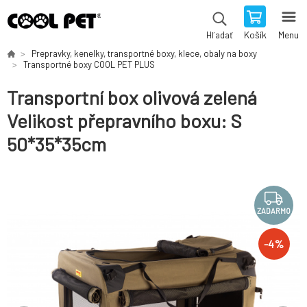
Košík
Menu
Hľadať
Prepravky, kenelky, transportné boxy, klece, obaly na boxy
Transportné boxy COOL PET PLUS
Transportní box olivová zelená
Velikost přepravního boxu: S
50*35*35cm
ZADARMO
-
4
%