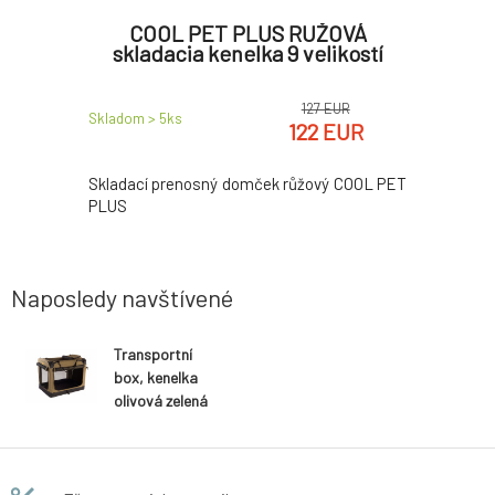
T Plus -
COOL PET PLUS RUŽOVÁ
Transpo
skladacia kenelka 9 velikostí
127 EUR
EUR
Skladom > 5
ks
Skladom > 
122 EUR
 lososová
Skladací prenosný domček růžový COOL PET
Vínová ba
PLUS
Naposledy navštívené
Transportní
box, kenelka
olivová zelená
COOL PET Plus