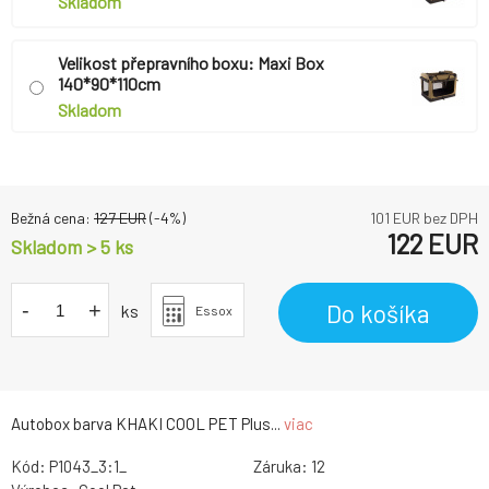
Skladom
Velikost přepravního boxu: Maxi Box
140*90*110cm
Skladom
Bežná cena:
127
EUR
(-
4
%)
101
EUR bez DPH
122
EUR
Skladom > 5 ks
-
+
Do košíka
ks
Essox
Autobox barva KHAKI COOL PET Plus...
viac
Kód:
P1043_3:1_
Záruka:
12