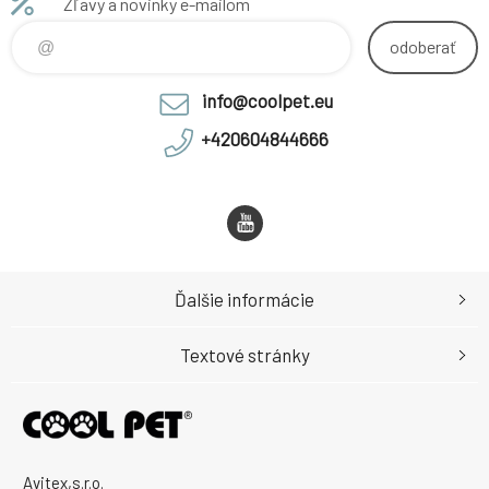
Zľavy a novinky e-mailom
odoberať
info@coolpet.eu
+420604844666
Ďalšie informácie
Textové stránky
Avitex,s.r.o.