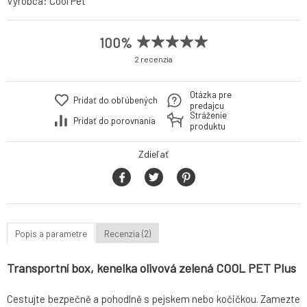
Výrobca:
Cool Pet
100%
2 recenzia
Otázka pre
Pridať do obľúbených
predajcu
Stráženie
Pridať do porovnania
produktu
Zdieľať
Popis a parametre
Recenzia (2)
Transportní box, kenelka olivová zelená COOL PET Plus
Cestujte bezpečně a pohodlně s pejskem nebo kočičkou. Zamezte