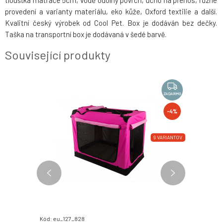
tloušťka matrace 5cm, vodě odolný povrch, ucho na přenos, různé
provedení a varianty materiálu, eko kůže, Oxford textilie a další.
Kvalitní český výrobek od Cool Pet. Box je dodáván bez dečky.
Taška na transportní box je dodávaná v šedé barvě.
Související produkty
NOVINKA
ZADARMO
ZADARMO
-4%
8 VARIANTOV
9 VARIANTOV
100%
Kód: eu_127_828
Kód: P1105