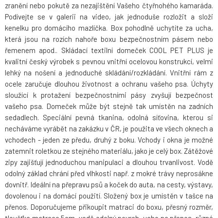
zranění nebo pokutě za nezajištění Vašeho čtyřnohého kamaráda.
Podívejte se v galerii na video, jak jednoduše rozložit a složi
kenelku pro domácího mazlíčka. Box pohodlně uchytíte za ucha,
která jsou na rozích nahoře boxu bezpečnostním pásem nebo
řemenem apod.. Skládací textilní domeček COOL PET PLUS je
kvalitní český výrobek s pevnou vnitřní ocelovou konstrukcí, velmi
lehký na nošení a jednoduché skládání/rozkládání. Vnitřní rám z
ocele zaručuje dlouhou životnost a ochranu vašeho psa. Úchyty
sloužící k protažení bezpečnostními pásy zvyšují bezpečnost
vašeho psa. Domeček může být stejně tak umístěn na zadních
sedadlech. Speciální pevná tkanina, odolná síťovina, kterou si
necháváme vyrábět na zakázku v ČR, je použita ve všech oknech a
vchodech - jeden ze předu, druhý z boku. Vchody i okna je možné
zatemnit roletkou ze stejného materiálu, jako je celý box. Zátěžové
zipy zajišťují jednoduchou manipulaci a dlouhou trvanlivost. Vodě
odolný základ chrání před vlhkosti např. z mokré trávy neprosákne
dovnitř. Ideální na přepravu psů a koček do auta, na cesty, výstavy,
dovolenou i na domácí použití. Složený box je umístěn v tašce na
přenos. Doporučujeme přikoupit matraci do boxu, přesný rozměr,