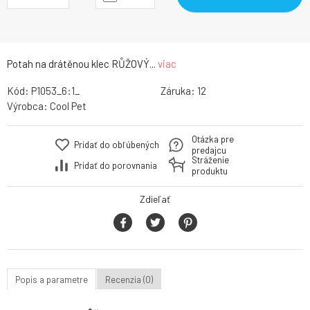
Potah na drátěnou klec RŮŽOVÝ...
viac
Kód:
P1053_6:1_
Záruka:
12
Výrobca:
Cool Pet
Otázka pre
Pridať do obľúbených
predajcu
Stráženie
Pridať do porovnania
produktu
Zdieľať
Popis a parametre
Recenzia (0)