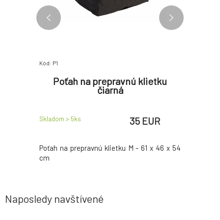
Kód: P1
Kód: P2
Ý S
Poťah na prepravnú klietku
Poťa
čiarná
EUR
35 EUR
Skladom > 5
ks
Skladom > 
Poťah na prepravnú klietku M - 61 x 46 x 54
Poťah na p
cm
cm
Naposledy navštívené