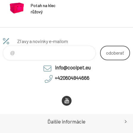
Potah na klec
růžový
Zľavy a novinky e-mailom
odoberať
info@coolpet.eu
+420604844666
Ďalšie informácie