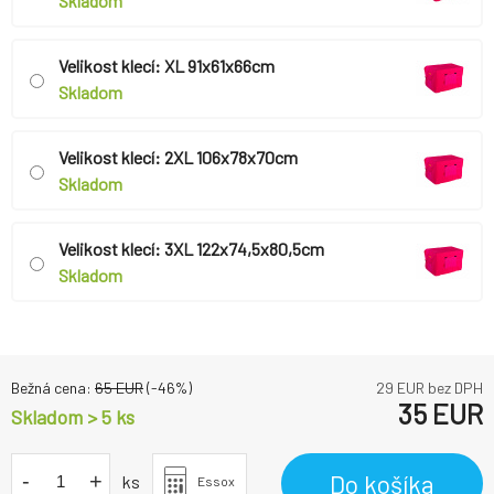
Skladom
Velikost klecí: XL 91x61x66cm
Skladom
Velikost klecí: 2XL 106x78x70cm
Skladom
Velikost klecí: 3XL 122x74,5x80,5cm
Skladom
Bežná cena:
65
EUR
(-
46
%)
29
EUR bez DPH
35
EUR
Skladom > 5 ks
-
+
Do košíka
ks
Essox