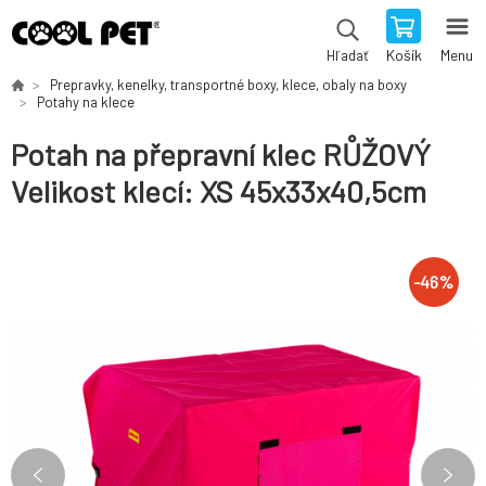
Košík
Menu
Hľadať
Prepravky, kenelky, transportné boxy, klece, obaly na boxy
Potahy na klece
Potah na přepravní klec RŮŽOVÝ
Velikost klecí: XS 45x33x40,5cm
-
46
%