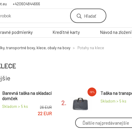
t.eu
+420604844666
Hľadať
ravné podmienky
Kreditné karty
Návod na zložen
lky, transportné boxy, klece, obaly na boxy
Potahy na klece
KLECE
jšie
-18%
Barevná taška na skladací
Taška na transp
domček
2.
Skladom > 5
ks
Skladom > 5
ks
26 EUR
22 EUR
Ďalšie najpredávanejšie
-48%
Poťah na prepravnú
Poťah na prepra
klietku čiarná
klietku tmavá m