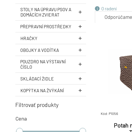
O radení
STOLY NA ÚPRAVU PSOV A
DOMÁCÍCH ZVIERAT
Odporúčam
PŘEPRAVNÍ PROSTŘEDKY
HRAČKY
OBOJKY A VODÍTKA
POUZDRO NA VÝSTAVNÍ
ČÍSLO
SKLÁDACÍ ŽIDLE
KOPÝTKA NA ŽVÝKÁNÍ
Filtrovať produkty
Kód: P1056
Cena
Potah 