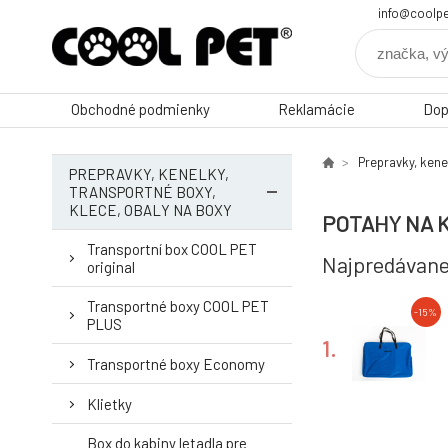
info@coolpe
Obchodné podmienky
Reklamácie
Dop
Prepravky, kene
PREPRAVKY, KENELKY,
TRANSPORTNÉ BOXY,
KLECE, OBALY NA BOXY
POTAHY NA 
Transportní box COOL PET
Najpredávane
original
Transportné boxy COOL PET
-15%
PLUS
1.
Transportné boxy Economy
Klietky
Box do kabiny letadla pre