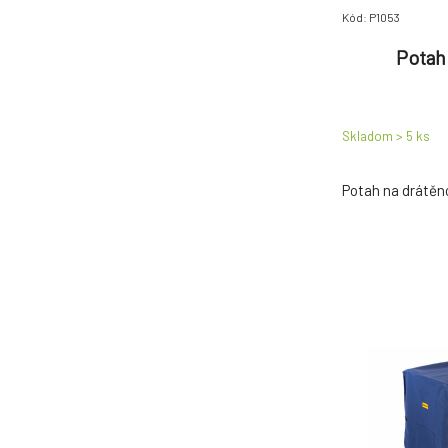
Kód: P1053
Potah
Skladom > 5
ks
Potah na drátě