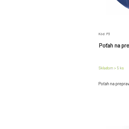
Kód: P3
Poťah na pr
Skladom > 5
ks
Poťah na preprav