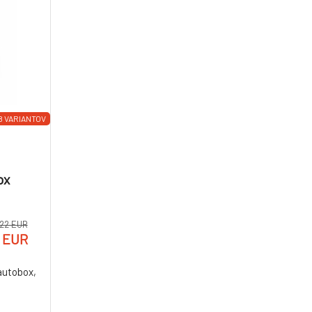
8 VARIANTOV
ox
22 EUR
8 EUR
utobox,