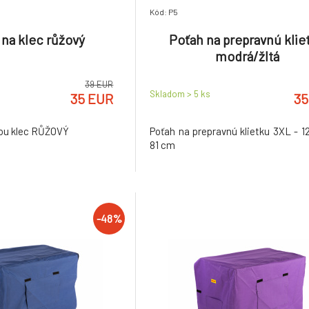
Kód: P5
 na klec růžový
Poťah na prepravnú klie
modrá/žltá
39 EUR
Skladom > 5
ks
35 EUR
35
nou klec RŮŽOVÝ
Poťah na prepravnú klietku 3XL - 12
81 cm
-48%