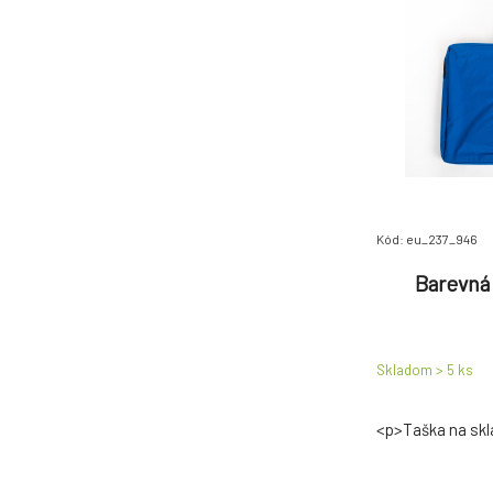
Kód: eu_237_946
Barevná 
Skladom > 5
ks
<p>Taška na skl