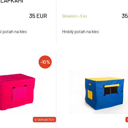
TLAPKAMI
35 EUR
35
Skladom > 5
ks
i potah na klec
Hnědý potah na klec
-10%
6 VARIANTOV