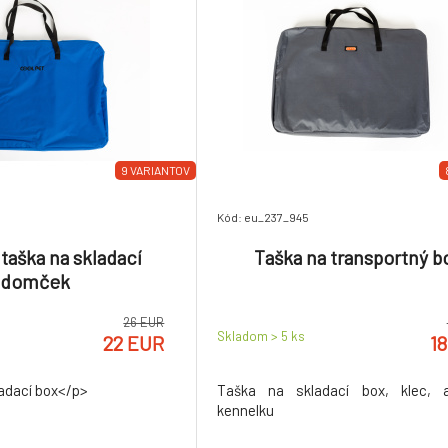
9 VARIANTOV
Kód: eu_237_945
taška na skladací
Taška na transportný b
domček
26 EUR
Skladom > 5
ks
22 EUR
1
adací box</p>
Taška na skladací box, klec, a
kennelku