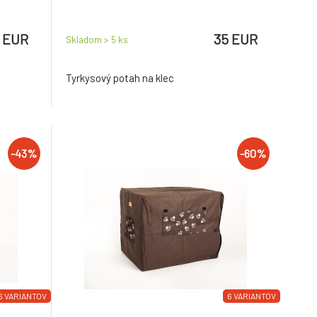
 EUR
35 EUR
Skladom > 5
ks
Tyrkysový potah na klec
-43%
-60%
6 VARIANTOV
6 VARIANTOV