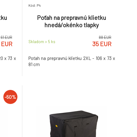
Kód: P4
tku
Poťah na prepravnú klietku
hnedá/okénko tlapky
61 EUR
88 EUR
Skladom > 5
ks
 EUR
35 EUR
0 x 73 x
Poťah na prepravnú klietku 2XL - 106 x 73 x
81 cm
-50%