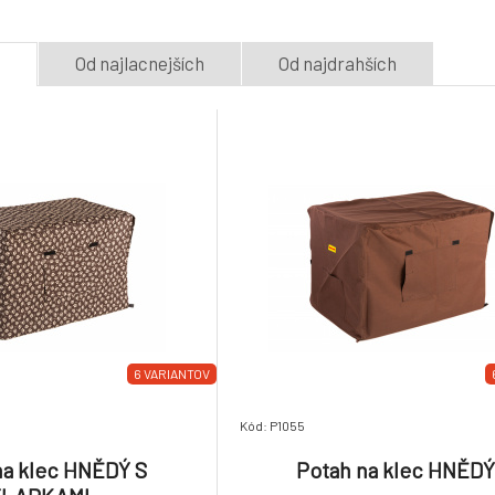
e
Od najlacnejších
Od najdrahších
6 VARIANTOV
Kód: P1055
na klec HNĚDÝ S
Potah na klec HNĚD