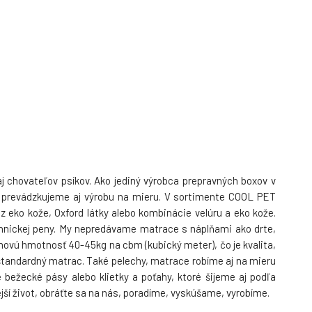
6.
tlapky
Skladom > 5
ks
65 EUR
88 EUR
34 EUR
35 EUR
-50%
NĚDÝ S
Poťah na prepravnú
klietku fialová
9.
Skladom > 5
ks
35 EUR
70 EUR
35 EUR
j chovateľov psíkov. Ako jediný výrobca prepravných boxov v
le prevádzkujeme aj výrobu na mieru. V sortimente COOL PET
 eko kože, Oxford látky alebo kombinácie velúru a eko kože.
únnickej peny. My nepredávame matrace s náplňami ako drte,
ovú hmotnosť 40-45kg na cbm (kubický meter), čo je kvalita,
ý štandardný matrac. Také pelechy, matrace robíme aj na mieru
bežecké pásy alebo klietky a poťahy, ktoré šijeme aj podľa
jší život, obráťte sa na nás, poradíme, vyskúšame, vyrobíme.