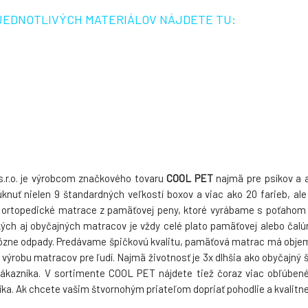
5.
JEDNOTLIVÝCH MATERIÁLOV NÁJDETE TU:
Skladom > 5
ks
Skladom > 5
ks
35 EUR
Potah na klec tyrkysový
Potah na klec H
TLAPKAMI
Skladom > 5
ks
8.
35 EUR
Skladom > 5
ks
s.r.o. je výrobcom značkového tovaru
COOL PET
najmä pre psíkov a a
nuť nielen 9 štandardných veľkostí boxov a viac ako 20 farieb, a
é ortopedické matrace z pamäťovej peny, ktoré vyrábame s poťahom z
ých aj obyčajných matracov je vždy celé plato pamäťovej alebo čal
 rôzne odpady. Predávame špičkovú kvalitu, pamäťová matrac má objem
 výrobu matracov pre ľudí. Najmä životnosť je 3x dlhšia ako obyčajn
ákazníka. V sortimente COOL PET nájdete tiež čoraz viac obľúbené 
ka. Ak chcete vašim štvornohým priateľom dopriať pohodlie a kvalitne