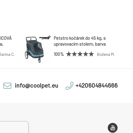
ICOVÁ
Petstro kočárek do 45 kg, s
a,
upravovacím stolem, barva
ET PLUS 9
černá/tyrkysová + podložka
100%
Darina C.
Božena M.
zdarma
info@coolpet.eu
+420604844666
 adresa