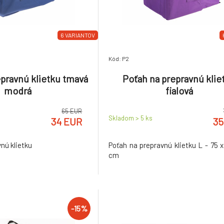
6 VARIANTOV
Kód: P2
epravnú klietku tmavá
Poťah na prepravnú klie
modrá
fialová
65 EUR
Skladom > 5
ks
34 EUR
35
nú klietku
Poťah na prepravnú klietku L - 75 x
cm
-15%