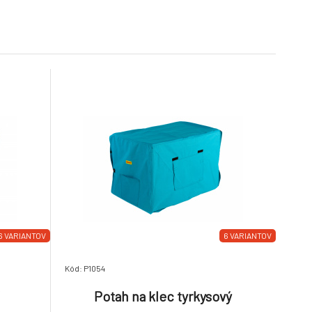
6 VARIANTOV
6 VARIANTOV
Kód: P1054
Ý
Potah na klec tyrkysový