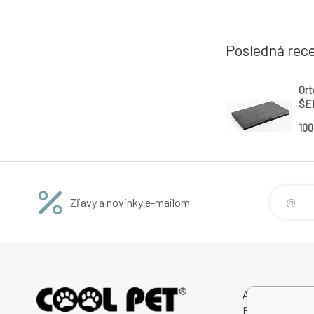
Posledná rec
Ort
ŠED
12 
10
Zľavy a novinky e-mailom
Avitex,s.r.o.
Rybná 716/24