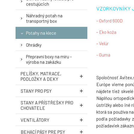
4.
cestujúcich
VZORKOVNÍKY 
Náhradný potah na
- Oxford 600D
transportný box
- Eko koža
Potahy na klece
7.
- Velúr
Ohrádky
- Guma
Přepravní boxy na míru -
výroba na zakázku
PELÍŠKY, MATRACE,
Spoločnosť Avitex,
PODLOŽKY A DEKY
Európe vieme ponúk
STANY PRO PSY
nájdete tiež skvel
Náplňou ortopedick
STANY A PŘÍSTŘEŠKY PRO
ústrižky alebo iné
CHOVATELE
ktorá sa používa na
podľa požiadavky z
VENTILÁTORY
požiadaviek zákazní
BEHACÍ PÁSY PRE PSY