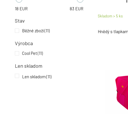
18
EUR
83
EUR
Skladom > 5
ks
Stav
Běžné zboží
(11)
Hnědý s tlapkam
Výrobca
Cool Pet
(11)
Len skladom
Len skladom
(11)