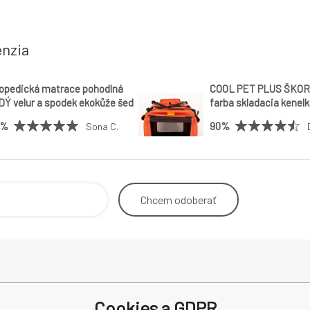
enzia
opedická matrace pohodlná
COOL PET PLUS ŠKOR
Ý velur a spodek ekokůže šedá
farba skladacia kenelk
velikostí
prepravný box COOL P
0%
90%
Sona C.
velikostí
Chcem
odoberať
Odstoupení od smlouvy
Dodacia
Cookies a GDPR
Kontakt