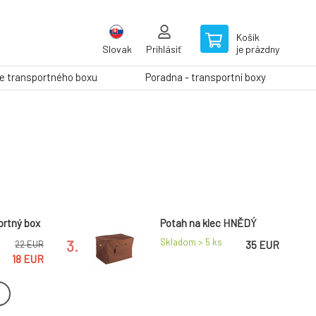
Košík
Slovak
Prihlásiť
je prázdny
ie transportného boxu
Poradna - transportní boxy
ortný box
Potah na klec HNĚDÝ
3.
Skladom > 5
ks
22 EUR
35 EUR
18 EUR
-60%
vnú
Poťah na prepravnú
odrá
klietku hnedá/okénko