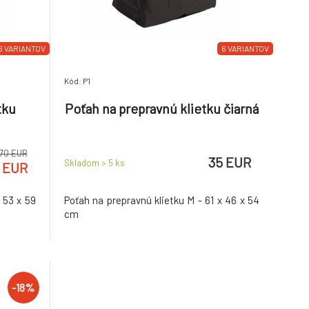
6 VARIANTOV
6 VARIANTOV
Kód: P1
tku
Poťah na prepravnú klietku čiarná
70 EUR
35 EUR
Skladom > 5
ks
 EUR
 53 x 59
Poťah na prepravnú klietku M - 61 x 46 x 54
cm
-18%